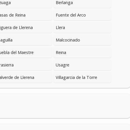
zuaga
Berlanga
asas de Reina
Fuente del Arco
iguera de Llerena
Llera
aguilla
Malcocinado
uebla del Maestre
Reina
rasierra
Usagre
alverde de Llerena
Villagarcia de la Torre