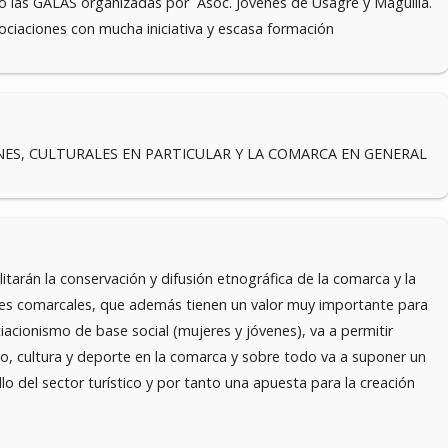
) o las GALAS organizadas por Asoc. Jóvenes de Usagre y Maguilla.
ciaciones con mucha iniciativa y escasa formación
NES, CULTURALES EN PARTICULAR Y LA COMARCA EN GENERAL
litarán la conservación y difusión etnográfica de la comarca y la
les comarcales, que además tienen un valor muy importante para
iacionismo de base social (mujeres y jóvenes), va a permitir
cio, cultura y deporte en la comarca y sobre todo va a suponer un
o del sector turístico y por tanto una apuesta para la creación