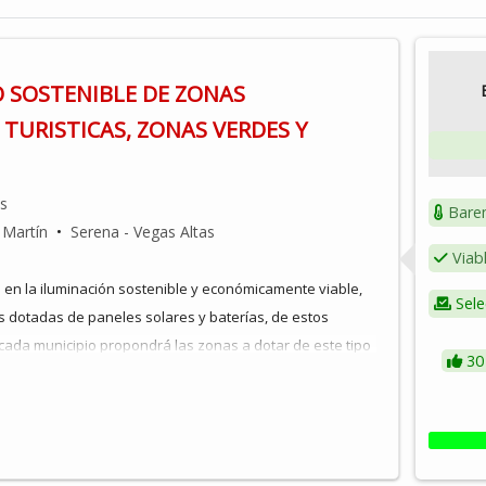
SOSTENIBLE DE ZONAS
 TURISTICAS, ZONAS VERDES Y
os
Bare
 Martín
•
Serena - Vegas Altas
Viab
e en la iluminación sostenible y económicamente viable,
Sele
 dotadas de paneles solares y baterías, de estos
 cada municipio propondrá las zonas a dotar de este tipo
30
n proyecto integrador y global para toda la delegación
rma de poner en valor estas zonas, sobre todo en horario
talación de luminarias autosuficientes, no conectadas a
energía a través de paneles solares y la acumulan en