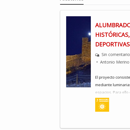
ALUMBRADO 
HISTÓRICAS,
DEPORTIVAS
Sin comentari
•
Antonio Merino
El proyecto consist
mediante luminarias
espacios. Para ello
de iluminación en u
territorial. Una fo
nocturno, es la ins
red, que captan la 