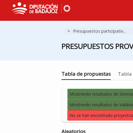
>
Presupuestos participativ...
PRESUPUESTOS PROVI
Estás en
Tabla de propuestas
Tabla 
Mostrando resultados de Serena 
Mostrando resultados de Valdivi
No se han encontrado proyectos 
Aleatorios