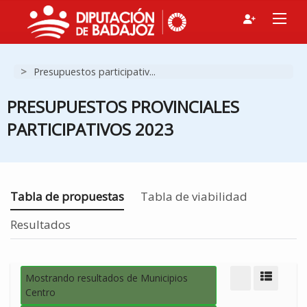
>
Presupuestos participativ...
PRESUPUESTOS PROVINCIALES
PARTICIPATIVOS 2023
Estás en
Tabla de propuestas
Tabla de viabilidad
Resultados
Mostrando resultados de Municipios
Modo d
Centro