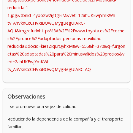
reducida-1-
1.jpg&tbnid=4ypo2w2igtgFiM&vet=12ahUKEwjYmKWh-
tv_AhVknCcCHVxiBOwQMygBegUIARC-
AQ..i&imgrefurl=https%3A%2F%2Fwww.toyota.es%2Fcoche
s%2Fproace%2Fadaptados-personas-movilidad-
reducida&docid=kie1ZiqLrQyhxM&w=555&h=370&q=furgon
etas%20adaptadas%20para%20minusvalidos%20precios&v
ed=2ahUKEwjYmKWh-
tv_AhVknCcCHVxiBOwQMygBegUIARC-AQ
Observaciones
-se promueve una vejez de calidad.
-reduciendo la dependencia de la compañía y el transporte
familiar,