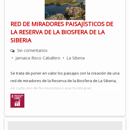
RED DE MIRADORES PAISAJÍSTICOS DE
LA RESERVA DE LA BIOSFERA DE LA
SIBERIA
Sin comentarios
•
Jamaica Risco Caballero
•
La Siberia
Se trata de poner en valor los paisajes con la creación de una
red de miradores de la Reserva de la Biosfera de La Siberia,
en cada uno de los municipios que la integran,
acondicionando su entorno, accesibilidad y aparcamiento,
equipamiento como bancos y columpios miradores, y,
señalización tanto direccional, como interpretativa de sus
hitos paisajísticos y turísticos. Esta red de miradores se debe
fortalecer, utilizando el desarrollo e implantación de las