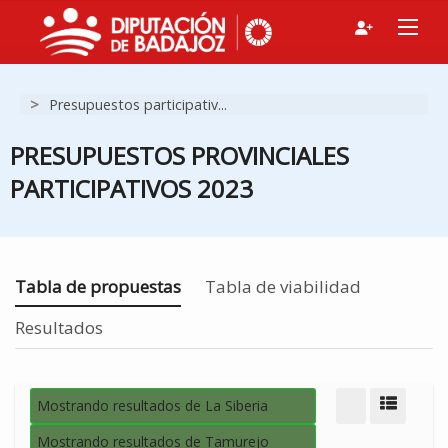
>
Presupuestos participativ...
PRESUPUESTOS PROVINCIALES
PARTICIPATIVOS 2023
Estás en
Tabla de propuestas
Tabla de viabilidad
Resultados
Mostrando resultados de La Siberia
Modo d
Mostrando resultados de Tamurejo