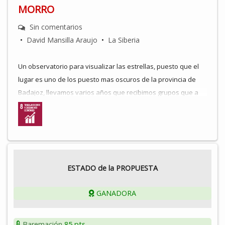
MORRO
Sin comentarios
•
David Mansilla Araujo
•
La Siberia
Un observatorio para visualizar las estrellas, puesto que el
lugar es uno de los puesto mas oscuros de la provincia de
Badajoz, llevamos varios años que recibimos grupos que a
través telescopio nos indican la necesidad de crecer y lo
idóneo sería poner un observatorio, puesto que
constantemente nos recibin turistas bescando esas
visualizaciones y que nos dan a pensar que el lugar sería
idóneo para ello.
ESTADO de la PROPUESTA
GANADORA
Baremación
85 pts.