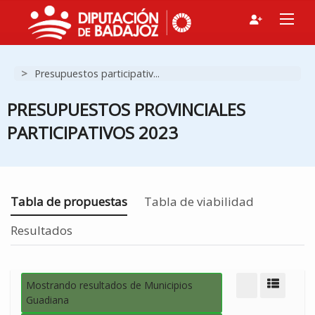
FILTRANDO PROPU
>
Presupuestos participativ...
Ganadores
No seleccionados para
PRESUPUESTOS PROVINCIALES
Inviables
PARTICIPATIVOS 2023
Estás en
Tabla de propuestas
Tabla de viabilidad
Resultados
Mostrando resultados de Municipios
Modo d
Guadiana