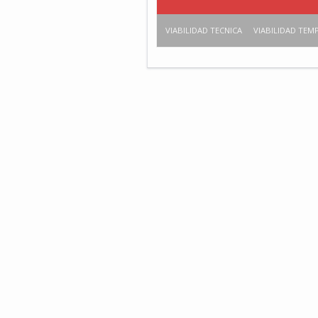
VIABILIDAD TECNICA
VIABILIDAD TEM