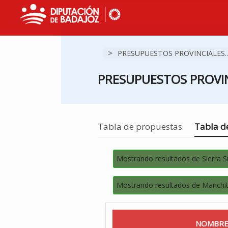
>
PRESUPUESTOS PROVINCIALES..
PRESUPUESTOS PROVIN
Estás en
Tabla de propuestas
Tabla de
Mostrando resultados de Sierra 
Mostrando resultados de Manchi
NOMBRE