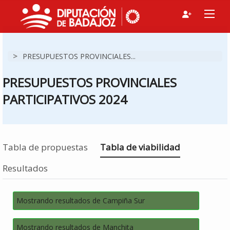
>
PRESUPUESTOS PROVINCIALES...
PRESUPUESTOS PROVINCIALES
PARTICIPATIVOS 2024
Estás en
Tabla de propuestas
Tabla de viabilidad
Resultados
Mostrando resultados de Campiña Sur
Mostrando resultados de Manchita