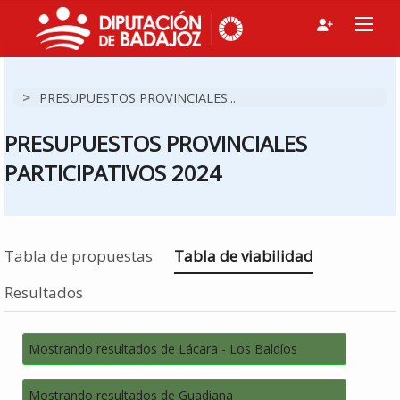
>
PRESUPUESTOS PROVINCIALES...
PRESUPUESTOS PROVINCIALES
PARTICIPATIVOS 2024
Estás en
Tabla de propuestas
Tabla de viabilidad
Resultados
Mostrando resultados de Lácara - Los Baldíos
Mostrando resultados de Guadiana