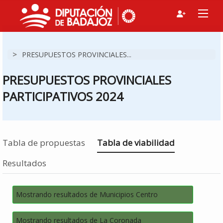
>
PRESUPUESTOS PROVINCIALES...
PRESUPUESTOS PROVINCIALES
PARTICIPATIVOS 2024
Estás en
Tabla de propuestas
Tabla de viabilidad
Resultados
Mostrando resultados de Municipios Centro
Mostrando resultados de La Coronada