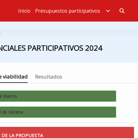
Inicio
Presupuestos participativos
Estás en
.
CIALES PARTICIPATIVOS 2024
 viabilidad
Resultados
de Barros
 de Llerena
 DE LA PROPUESTA