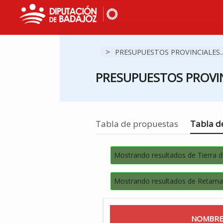
>
PRESUPUESTOS PROVINCIALES..
PRESUPUESTOS PROVIN
Estás en
Tabla de propuestas
Tabla de
Mostrando resultados de Tierra 
Mostrando resultados de Retamal
NOMBRE