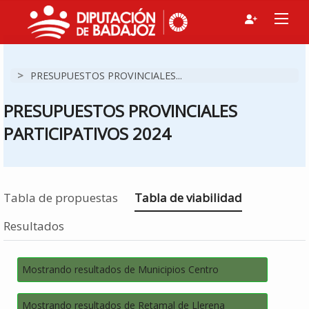
>
PRESUPUESTOS PROVINCIALES...
PRESUPUESTOS PROVINCIALES
PARTICIPATIVOS 2024
Estás en
Tabla de propuestas
Tabla de viabilidad
Resultados
Mostrando resultados de Municipios Centro
Mostrando resultados de Retamal de Llerena