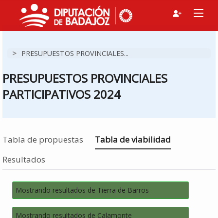
>
PRESUPUESTOS PROVINCIALES...
PRESUPUESTOS PROVINCIALES
PARTICIPATIVOS 2024
Estás en
Tabla de propuestas
Tabla de viabilidad
Resultados
Mostrando resultados de Tierra de Barros
Mostrando resultados de Calamonte