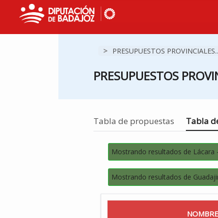
>
PRESUPUESTOS PROVINCIALES..
PRESUPUESTOS PROVIN
Estás en
Tabla de propuestas
Tabla de
Mostrando resultados de Lácara 
Mostrando resultados de Guadaji
NOMBRE