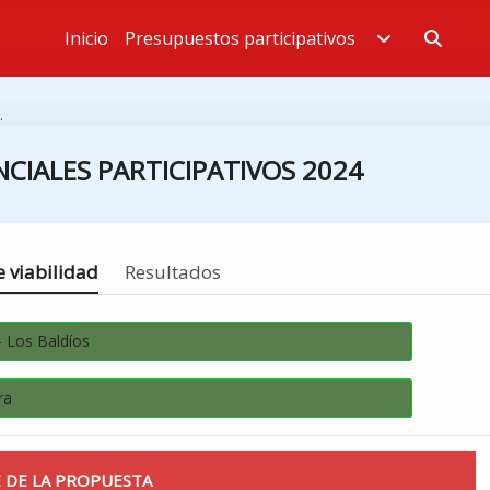
Inicio
Presupuestos participativos
Estás en
.
CIALES PARTICIPATIVOS 2024
 viabilidad
Resultados
- Los Baldíos
ra
 DE LA PROPUESTA