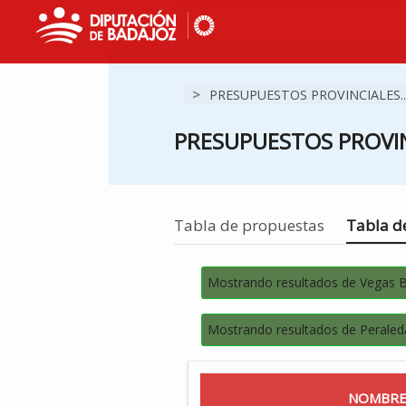
>
PRESUPUESTOS PROVINCIALES..
PRESUPUESTOS PROVIN
Estás en
Tabla de propuestas
Tabla de
Mostrando resultados de Vegas 
Mostrando resultados de Peraled
NOMBRE