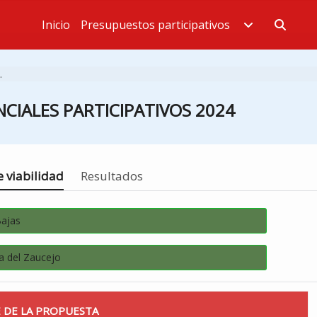
Inicio
Presupuestos participativos
Estás en
.
CIALES PARTICIPATIVOS 2024
 viabilidad
Resultados
Bajas
a del Zaucejo
 DE LA PROPUESTA