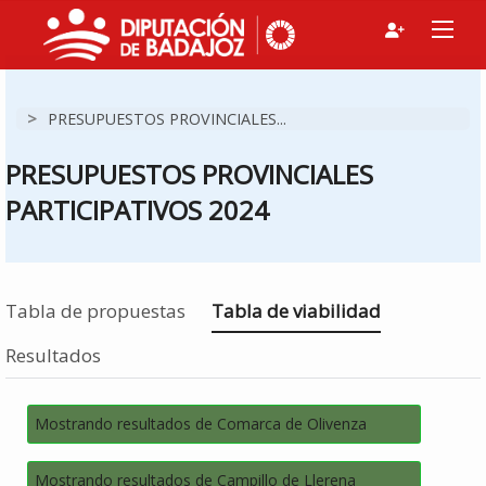
>
PRESUPUESTOS PROVINCIALES...
PRESUPUESTOS PROVINCIALES
PARTICIPATIVOS 2024
Estás en
Tabla de propuestas
Tabla de viabilidad
Resultados
Mostrando resultados de Comarca de Olivenza
Mostrando resultados de Campillo de Llerena