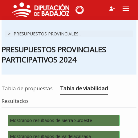
>
PRESUPUESTOS PROVINCIALES...
PRESUPUESTOS PROVINCIALES
PARTICIPATIVOS 2024
Estás en
Tabla de propuestas
Tabla de viabilidad
Resultados
Mostrando resultados de Sierra Suroeste
Mostrando resultados de Valdelacalzada