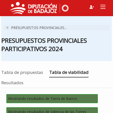
>
PRESUPUESTOS PROVINCIALES...
PRESUPUESTOS PROVINCIALES
PARTICIPATIVOS 2024
Estás en
Tabla de propuestas
Tabla de viabilidad
Resultados
Mostrando resultados de Tierra de Barros
Mostrando resultados de Valencia de las Torres