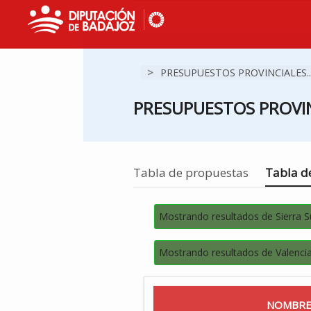
>
PRESUPUESTOS PROVINCIALES..
PRESUPUESTOS PROVIN
Estás en
Tabla de propuestas
Tabla de
Mostrando resultados de Sierra 
Mostrando resultados de Valencia
NOMBRE