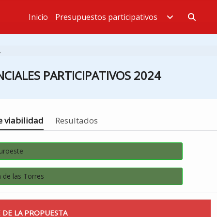
Inicio
Presupuestos participativos
Estás en
.
CIALES PARTICIPATIVOS 2024
 viabilidad
Resultados
Suroeste
 de las Torres
 DE LA PROPUESTA