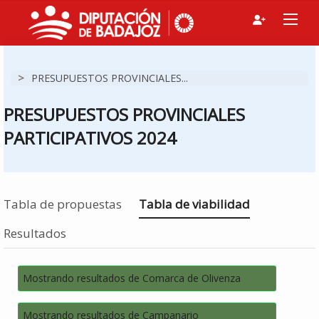
>
PRESUPUESTOS PROVINCIALES...
PRESUPUESTOS PROVINCIALES
PARTICIPATIVOS 2024
Estás en
Tabla de propuestas
Tabla de viabilidad
Resultados
Mostrando resultados de Comarca de Olivenza
Mostrando resultados de Campanario