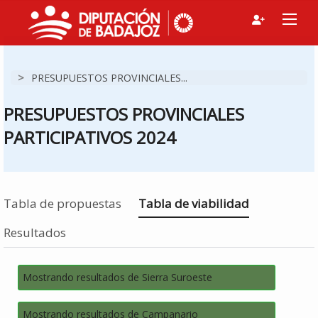
>
PRESUPUESTOS PROVINCIALES...
PRESUPUESTOS PROVINCIALES
PARTICIPATIVOS 2024
Estás en
Tabla de propuestas
Tabla de viabilidad
Resultados
Mostrando resultados de Sierra Suroeste
Mostrando resultados de Campanario