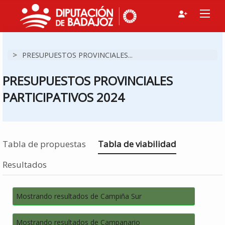
>
PRESUPUESTOS PROVINCIALES...
PRESUPUESTOS PROVINCIALES
PARTICIPATIVOS 2024
Estás en
Tabla de propuestas
Tabla de viabilidad
Resultados
Mostrando resultados de Campiña Sur
Mostrando resultados de Campanario