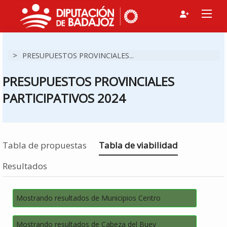
>
PRESUPUESTOS PROVINCIALES...
PRESUPUESTOS PROVINCIALES
PARTICIPATIVOS 2024
Estás en
Tabla de propuestas
Tabla de viabilidad
Resultados
Mostrando resultados de Municipios Centro
Mostrando resultados de Cabeza del Buey