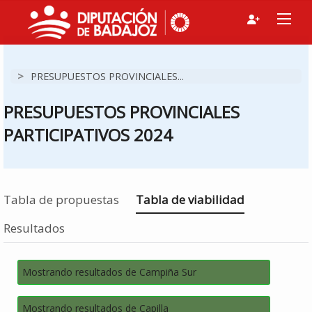
>
PRESUPUESTOS PROVINCIALES...
PRESUPUESTOS PROVINCIALES
PARTICIPATIVOS 2024
Estás en
Tabla de propuestas
Tabla de viabilidad
Resultados
Mostrando resultados de Campiña Sur
Mostrando resultados de Capilla