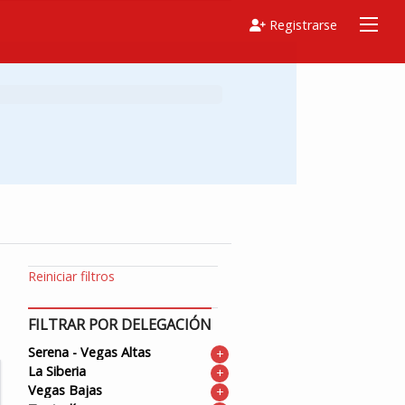
Registrarse
Reiniciar filtros
FILTRAR POR DELEGACIÓN