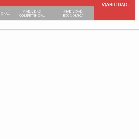
VIABILIDAD
VIABILIDAD
VIABILIDAD
PORAL
COMPETENCIAL
ECONOMICA