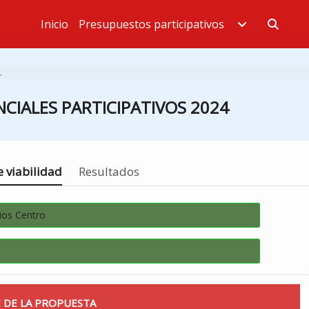
Inicio
Presupuestos participativos
Estás en
.
CIALES PARTICIPATIVOS 2024
 viabilidad
Resultados
ios Centro
 DE LA PROPUESTA