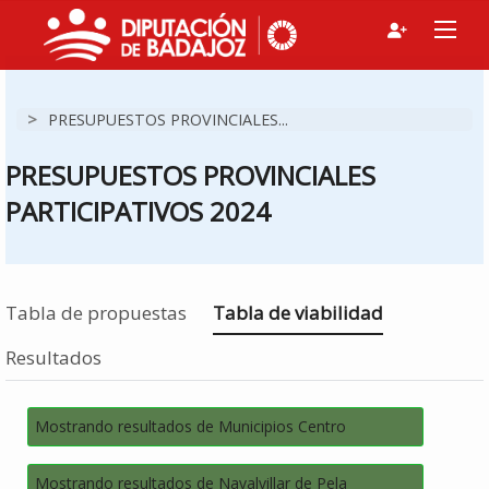
>
PRESUPUESTOS PROVINCIALES...
PRESUPUESTOS PROVINCIALES
PARTICIPATIVOS 2024
Estás en
Tabla de propuestas
Tabla de viabilidad
Resultados
Mostrando resultados de Municipios Centro
Mostrando resultados de Navalvillar de Pela