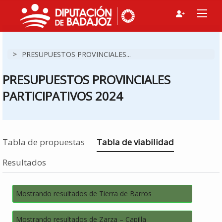
>
PRESUPUESTOS PROVINCIALES...
PRESUPUESTOS PROVINCIALES
PARTICIPATIVOS 2024
Estás en
Tabla de propuestas
Tabla de viabilidad
Resultados
Mostrando resultados de Tierra de Barros
Mostrando resultados de Zarza – Capilla