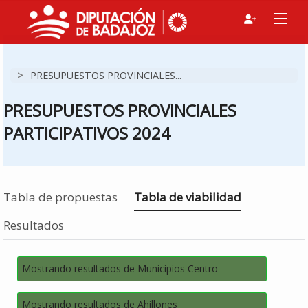
>
PRESUPUESTOS PROVINCIALES...
PRESUPUESTOS PROVINCIALES
PARTICIPATIVOS 2024
Estás en
Tabla de propuestas
Tabla de viabilidad
Resultados
Mostrando resultados de Municipios Centro
Mostrando resultados de Ahillones