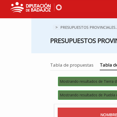
>
PRESUPUESTOS PROVINCIALES..
PRESUPUESTOS PROVIN
Estás en
Tabla de propuestas
Tabla de
Mostrando resultados de Tierra 
Mostrando resultados de Puebla 
NOMBRE