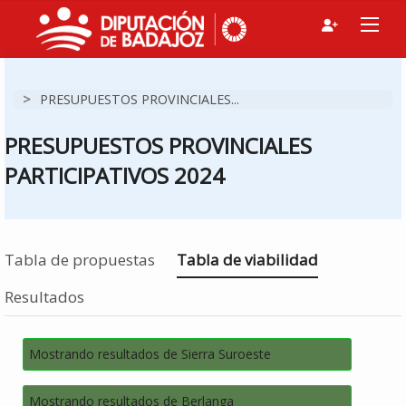
>
PRESUPUESTOS PROVINCIALES...
PRESUPUESTOS PROVINCIALES
PARTICIPATIVOS 2024
Estás en
Tabla de propuestas
Tabla de viabilidad
Resultados
Mostrando resultados de Sierra Suroeste
Mostrando resultados de Berlanga