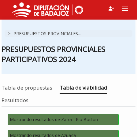
>
PRESUPUESTOS PROVINCIALES...
PRESUPUESTOS PROVINCIALES
PARTICIPATIVOS 2024
Estás en
Tabla de propuestas
Tabla de viabilidad
Resultados
Mostrando resultados de Zafra - Río Bodión
Mostrando resultados de Azuaga