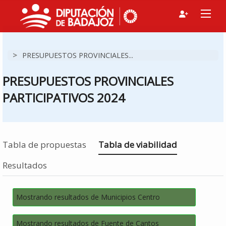
>
PRESUPUESTOS PROVINCIALES...
PRESUPUESTOS PROVINCIALES
PARTICIPATIVOS 2024
Estás en
Tabla de propuestas
Tabla de viabilidad
Resultados
Mostrando resultados de Municipios Centro
Mostrando resultados de Fuente de Cantos