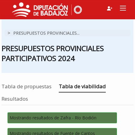
>
PRESUPUESTOS PROVINCIALES...
PRESUPUESTOS PROVINCIALES
PARTICIPATIVOS 2024
Estás en
Tabla de propuestas
Tabla de viabilidad
Resultados
Mostrando resultados de Zafra - Río Bodión
Mostrando resultados de Fuente de Cantos