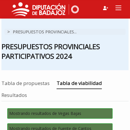
>
PRESUPUESTOS PROVINCIALES...
PRESUPUESTOS PROVINCIALES
PARTICIPATIVOS 2024
Estás en
Tabla de propuestas
Tabla de viabilidad
Resultados
Mostrando resultados de Vegas Bajas
Mostrando resultados de Fuente de Cantos