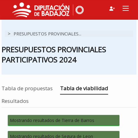
>
PRESUPUESTOS PROVINCIALES...
PRESUPUESTOS PROVINCIALES
PARTICIPATIVOS 2024
Estás en
Tabla de propuestas
Tabla de viabilidad
Resultados
Mostrando resultados de Tierra de Barros
Mostrando resultados de Segura de Leon