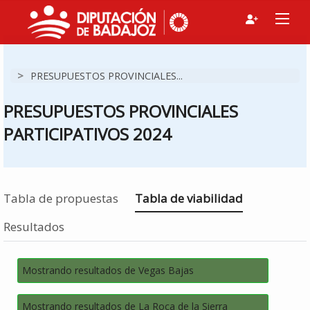
>
PRESUPUESTOS PROVINCIALES...
PRESUPUESTOS PROVINCIALES
PARTICIPATIVOS 2024
Estás en
Tabla de propuestas
Tabla de viabilidad
Resultados
Mostrando resultados de Vegas Bajas
Mostrando resultados de La Roca de la Sierra