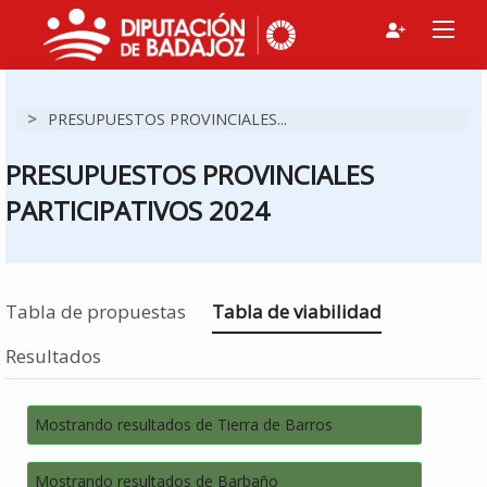
>
PRESUPUESTOS PROVINCIALES...
PRESUPUESTOS PROVINCIALES
PARTICIPATIVOS 2024
Estás en
Tabla de propuestas
Tabla de viabilidad
Resultados
Mostrando resultados de Tierra de Barros
Mostrando resultados de Barbaño