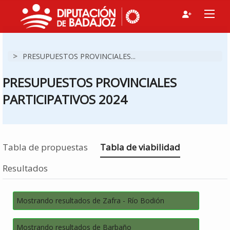
>
PRESUPUESTOS PROVINCIALES...
PRESUPUESTOS PROVINCIALES
PARTICIPATIVOS 2024
Estás en
Tabla de propuestas
Tabla de viabilidad
Resultados
Mostrando resultados de Zafra - Río Bodión
Mostrando resultados de Barbaño