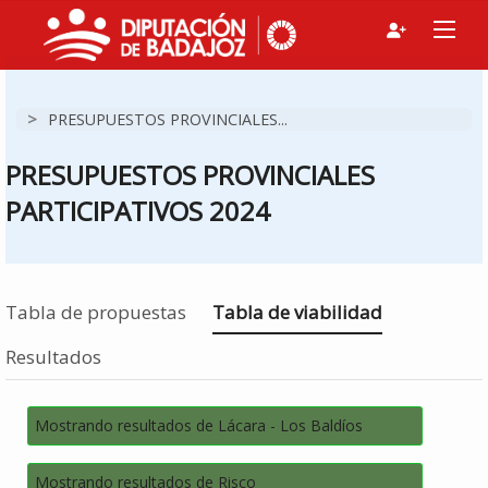
>
PRESUPUESTOS PROVINCIALES...
PRESUPUESTOS PROVINCIALES
PARTICIPATIVOS 2024
Estás en
Tabla de propuestas
Tabla de viabilidad
Resultados
Mostrando resultados de Lácara - Los Baldíos
Mostrando resultados de Risco