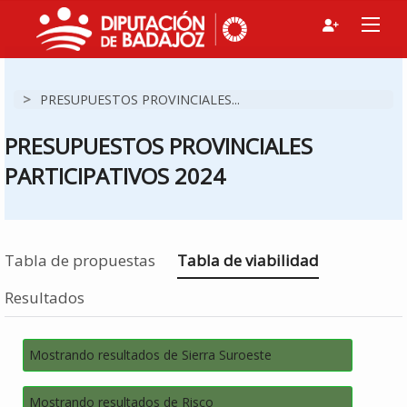
>
PRESUPUESTOS PROVINCIALES...
PRESUPUESTOS PROVINCIALES
PARTICIPATIVOS 2024
Estás en
Tabla de propuestas
Tabla de viabilidad
Resultados
Mostrando resultados de Sierra Suroeste
Mostrando resultados de Risco