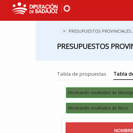
>
PRESUPUESTOS PROVINCIALES..
PRESUPUESTOS PROVIN
Estás en
Tabla de propuestas
Tabla de
Mostrando resultados de Municip
Mostrando resultados de Risco
NOMBRE