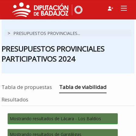
>
PRESUPUESTOS PROVINCIALES...
PRESUPUESTOS PROVINCIALES
PARTICIPATIVOS 2024
Estás en
Tabla de propuestas
Tabla de viabilidad
Resultados
Mostrando resultados de Lácara - Los Baldíos
Mostrando resultados de Gargáligas