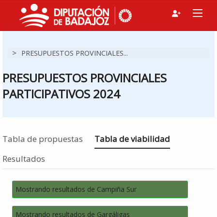
>
PRESUPUESTOS PROVINCIALES...
PRESUPUESTOS PROVINCIALES
PARTICIPATIVOS 2024
Estás en
Tabla de propuestas
Tabla de viabilidad
Resultados
Mostrando resultados de Campiña Sur
Mostrando resultados de Gargáligas