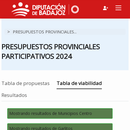
>
PRESUPUESTOS PROVINCIALES...
PRESUPUESTOS PROVINCIALES
PARTICIPATIVOS 2024
Estás en
Tabla de propuestas
Tabla de viabilidad
Resultados
Mostrando resultados de Municipios Centro
Mostrando resultados de Garlitos