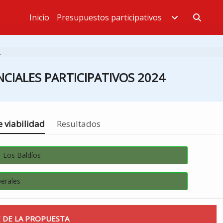
Inicio
Presupuestos participativos
Estás en
.
CIALES PARTICIPATIVOS 2024
 viabilidad
Resultados
- Los Baldíos
erales
 DE LA PROPUESTA