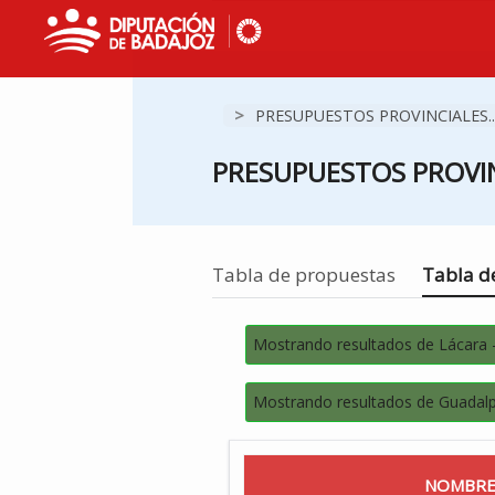
>
PRESUPUESTOS PROVINCIALES..
PRESUPUESTOS PROVIN
Estás en
Tabla de propuestas
Tabla de
Mostrando resultados de Lácara 
Mostrando resultados de Guadalp
NOMBRE