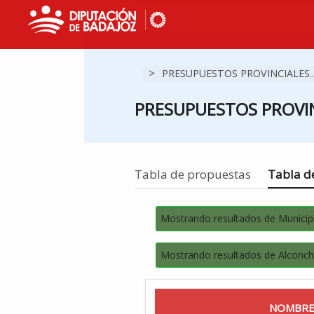
>
PRESUPUESTOS PROVINCIALES..
PRESUPUESTOS PROVIN
Estás en
Tabla de propuestas
Tabla de
Mostrando resultados de Municip
Mostrando resultados de Alconch
NOMBRE