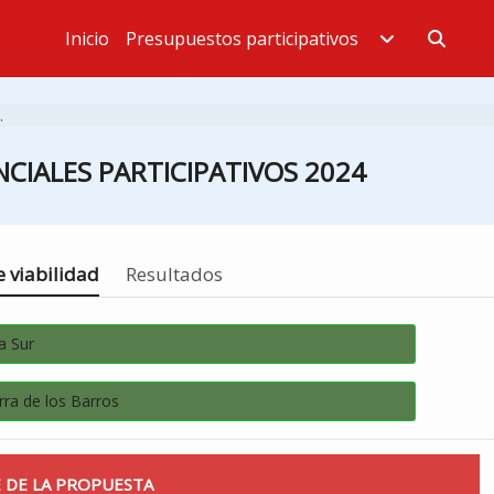
Inicio
Presupuestos participativos
Estás en
.
CIALES PARTICIPATIVOS 2024
 viabilidad
Resultados
a Sur
rra de los Barros
 DE LA PROPUESTA