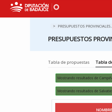
>
PRESUPUESTOS PROVINCIALES..
PRESUPUESTOS PROVIN
Estás en
Tabla de propuestas
Tabla de
Mostrando resultados de Campiñ
Mostrando resultados de Salvatie
NOMBRE