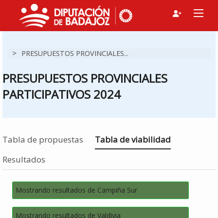
>
PRESUPUESTOS PROVINCIALES...
PRESUPUESTOS PROVINCIALES
PARTICIPATIVOS 2024
Estás en
Tabla de propuestas
Tabla de viabilidad
Resultados
Mostrando resultados de Campiña Sur
Mostrando resultados de Valdivia