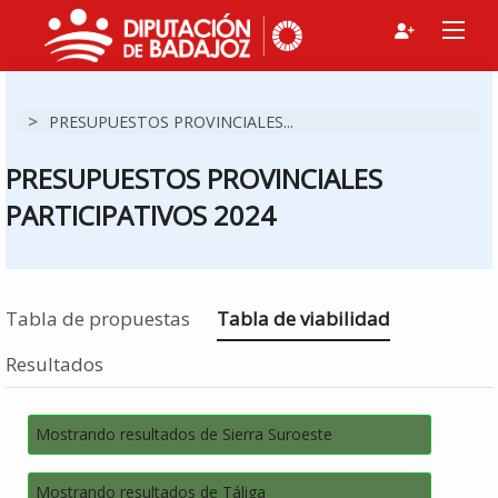
>
PRESUPUESTOS PROVINCIALES...
PRESUPUESTOS PROVINCIALES
PARTICIPATIVOS 2024
Estás en
Tabla de propuestas
Tabla de viabilidad
Resultados
Mostrando resultados de Sierra Suroeste
Mostrando resultados de Táliga