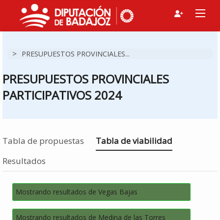
>
PRESUPUESTOS PROVINCIALES...
PRESUPUESTOS PROVINCIALES
PARTICIPATIVOS 2024
Estás en
Tabla de propuestas
Tabla de viabilidad
Resultados
Mostrando resultados de Vegas Bajas
Mostrando resultados de Medina de las Torres